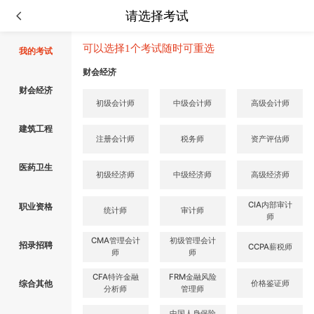
请选择考试
可以选择1个考试随时可重选
我的考试
财会经济
财会经济
初级会计师
中级会计师
高级会计师
建筑工程
注册会计师
税务师
资产评估师
医药卫生
初级经济师
中级经济师
高级经济师
CIA内部审计
职业资格
统计师
审计师
师
CMA管理会计
初级管理会计
招录招聘
CCPA薪税师
师
师
CFA特许金融
FRM金融风险
价格鉴证师
综合其他
分析师
管理师
中国人身保险