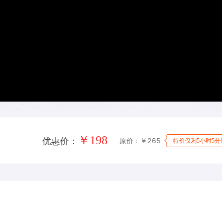
￥
198
原价：
￥
265
优惠价：
特价仅剩5小时5分