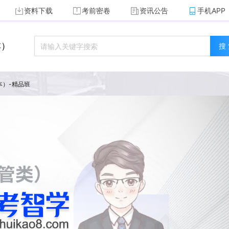
资料下载
考前密卷
资讯公告
手机APP
本）
搜
本）-精品班