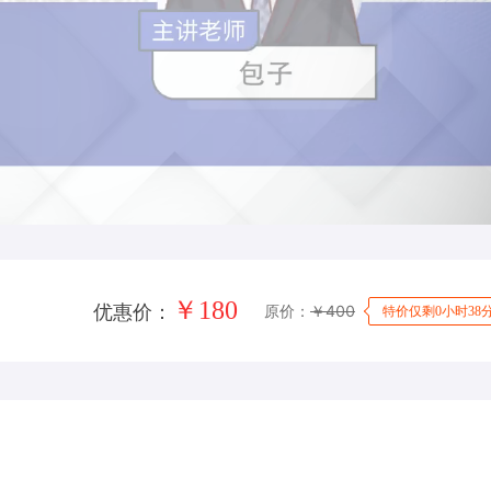
￥
180
原价：
￥
400
优惠价：
特价仅剩0小时38