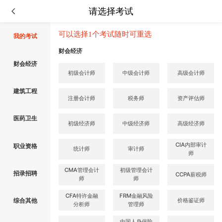
请选择考试
可以选择1个考试随时可重选
我的考试
财会经济
财会经济
初级会计师
中级会计师
高级会计师
建筑工程
注册会计师
税务师
资产评估师
医药卫生
初级经济师
中级经济师
高级经济师
CIA内部审计
职业资格
统计师
审计师
师
CMA管理会计
初级管理会计
招录招聘
CCPA薪税师
师
师
CFA特许金融
FRM金融风险
价格鉴证师
综合其他
分析师
管理师
中国人身保险