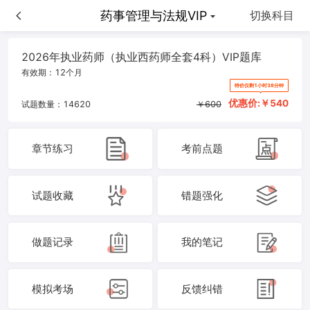
药学综合知识与技能VIP
药事管理与法规VIP
切换科目
2026年执业药师（执业西药师全套4科）VIP题库
有效期：
12个月
特价仅剩1小时38分钟
优惠价:￥
540
试题数量：
14620
￥
600
章节练习
考前点题
试题收藏
错题强化
做题记录
我的笔记
模拟考场
反馈纠错