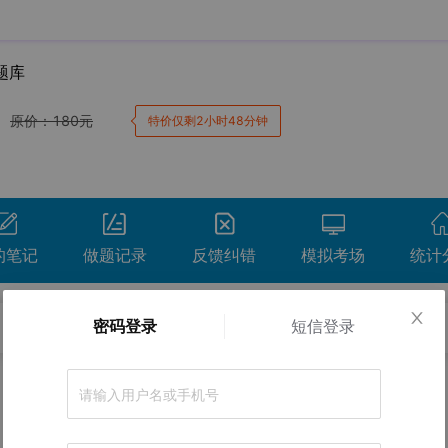
题库
原价：
180
元
特价仅剩2小时48分钟
的笔记
做题记录
反馈纠错
模拟考场
统计
密码登录
短信登录
卷。
正确率
间
用时
得分
查