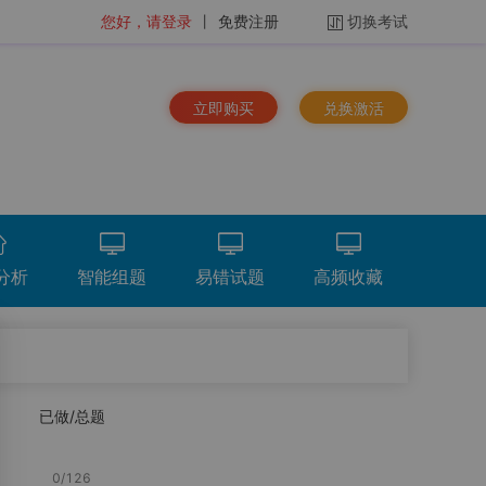
您好，请登录
丨
免费注册
切换考试
立即购买
兑换激活
分析
智能组题
易错试题
高频收藏
排序：
时间倒序
已做/总题
看解析
重做
下载
统计分析
总题量
196
题
0
/
126