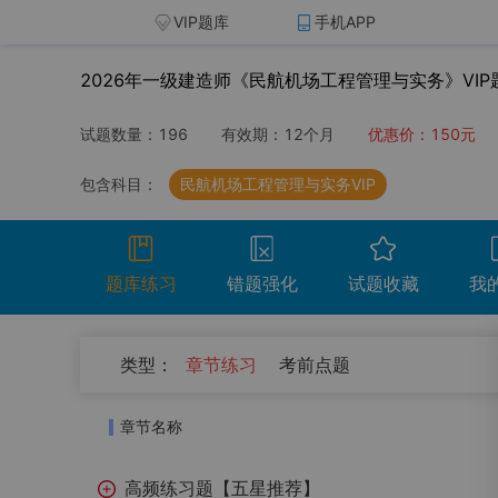
VIP题库
手机APP
2026年一级建造师《民航机场工程管理与实务》VIP
试题数量：
196
有效期：
12个月
优惠价：
150
元
包含科目：
民航机场工程管理与实务VIP
题库练习
错题强化
试题收藏
我
（
0
）
类型：
章节练习
考前点题
开始考试
温馨提示：点击开始考试按钮进行模拟考场组
章节名称
试卷名称
考试时
高频练习题【五星推荐】