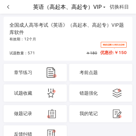
英语（高起本、高起专）VIP
英语（高起本、高起专）VIP
切换科目
全国成人高等考试《英语》（高起本、高起专）VIP题
库软件
有效期：
12个月
特价仅剩1小时53分钟
优惠价:￥
150
试题数量：
571
￥
180
章节练习
考前点题
试题收藏
错题强化
做题记录
我的笔记
反馈纠错