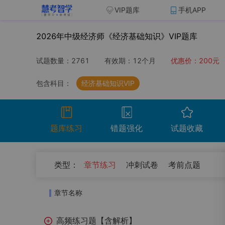
VIP题库
手机APP
2026年中级经济师《经济基础知识》VIP题库
试题数量：
2761
有效期：
12个月
优惠价：
200
元
包含科目：
经济基础知识VIP
题库练习
错题强化
试题收藏
（
0
）
类型：
章节练习
冲刺试卷
考前点题
开始考试
温馨提示：点击开始考试按钮进行模拟考场组
章节名称
试卷名称
考试时
高频练习题【含解析】