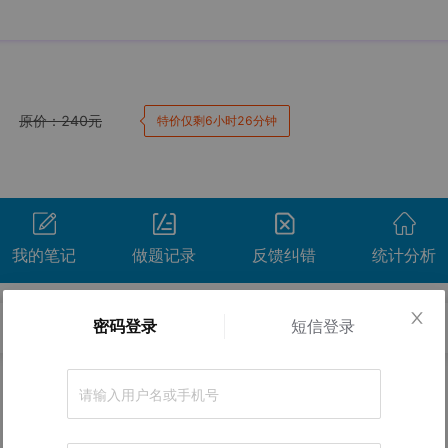
原价：
240
元
特价仅剩6小时26分钟
我的笔记
做题记录
反馈纠错
统计分析
密码登录
短信登录
卷。
正确率
间
用时
得分
查