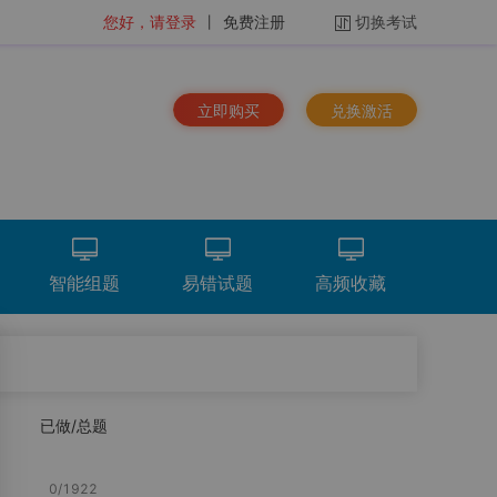
您好，请登录
丨
免费注册
切换考试
立即购买
兑换激活
智能组题
易错试题
高频收藏
排序：
时间倒序
已做/总题
看解析
重做
下载
统计分析
总题量
2761
题
0
/
1922