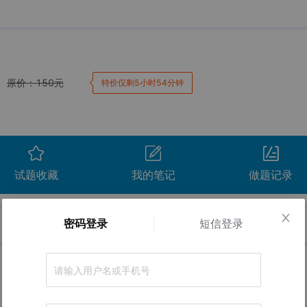
原价：
150
元
特价仅剩5小时54分钟
试题收藏
我的笔记
做题记录
密码登录
短信登录
卷。
正确率
间
用时
得分
查