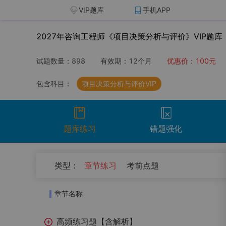
VIP题库
手机APP
2027年咨询工程师《项目决策分析与评价》VIP题库
试题数量：
898
有效期：
12个月
优惠价：
100
元
包含科目：
项目决策分析与评价VIP
题库练习
错题强化
（
0
）
类型：
章节练习
考前点题
开始考试
温馨提示：点击开始考试按钮进行模拟考场组
章节名称
试卷名称
考试时
高频练习题【含解析】