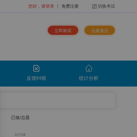
您好，请登录
丨
免费注册
切换考试
立即购买
兑换激活
反馈纠错
统计分析
排序：
时间倒序
已做/总题
看解析
重做
下载
统计分析
总题量
898
题
0
/
708