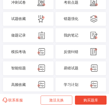
冲刺试卷
考前点题
试题收藏
错题强化
做题记录
我的笔记
模拟考场
反馈纠错
智能组题
易错试题
高频收藏
学习计划
联系客服
激活兑换
购买题库
学管服务