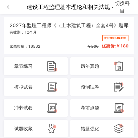
切换科
建设工程监理案例分析-土木建筑工程
建设工程监理基本理论和相关法规
目
2027年监理工程师《（土木建筑工程）全套4科》题库
有效期：
12个月
特价仅剩7小时26分钟
优惠价:￥
180
试题数量：
16562
￥
200
章节练习
历年真题
模拟试卷
预测试卷
冲刺试卷
考前点题
试题收藏
错题强化