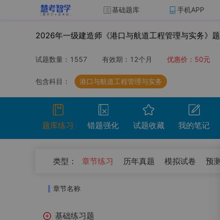
基础题库
手机APP
2026年一级建造师《港口与航道工程管理与实务》
试题数量：
1557
有效期：
12个月
优惠价：
50
元
包含科目：
港口与航道工程管理与实务
题库练习
错题强化
试题收藏
我的笔记
（
0
）
类型：
章节练习
历年真题
模拟试卷
预
开始考试
温馨提示：点击开始考试按钮进行模拟考场组
章节名称
试卷名称
考试时
基础练习题