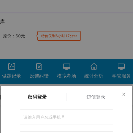
题库
原价：
60
元
特价仅剩6小时17分钟
做题记录
反馈纠错
模拟考场
统计分析
学管服务
密码登录
短信登录
测试卷
冲刺试卷
考前点题
卷。
正确率
间
用时
得分
查