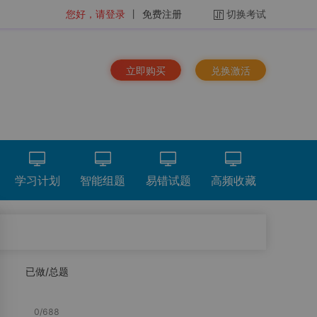
您好，请登录
丨
免费注册
切换考试
立即购买
兑换激活
学习计划
智能组题
易错试题
高频收藏
排序：
时间倒序
已做/总题
看解析
重做
下载
统计分析
总题量
1557
题
0
/
688