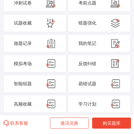
冲刺试卷
考前点题
试题收藏
错题强化
做题记录
我的笔记
模拟考场
反馈纠错
智能组题
易错试题
高频收藏
学习计划
联系客服
激活兑换
购买题库
学管服务