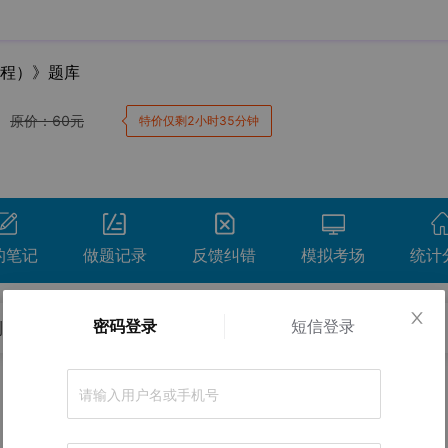
工程）》题库
原价：
60
元
特价仅剩2小时35分钟
的笔记
做题记录
反馈纠错
模拟考场
统计
密码登录
短信登录
测试卷
冲刺试卷
考前点题
卷。
正确率
间
用时
得分
查