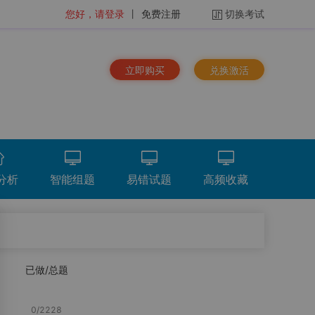
您好，请登录
丨
免费注册
切换考试
立即购买
兑换激活
分析
智能组题
易错试题
高频收藏
排序：
时间倒序
已做/总题
看解析
重做
下载
统计分析
总题量
7160
题
0
/
2228