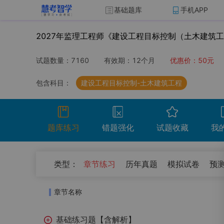
基础题库
手机APP
2027年监理工程师《建设工程目标控制（土木建筑
试题数量：
7160
有效期：
12个月
优惠价：
50
元
包含科目：
建设工程目标控制-土木建筑工程
题库练习
错题强化
试题收藏
我
（
0
）
类型：
章节练习
历年真题
模拟试卷
预
开始考试
温馨提示：点击开始考试按钮进行模拟考场组
章节名称
试卷名称
考试时
基础练习题【含解析】