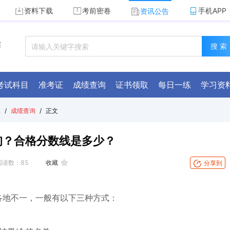
资料下载
考前密卷
手机APP
资讯公告
师
搜 索
考试科目
准考证
成绩查询
证书领取
每日一练
学习资
总
/
成绩查询
/
正文
询？合格分数线是多少？
阅读数：
85
收藏
分享到
各地不一，一般有以下三种方式：