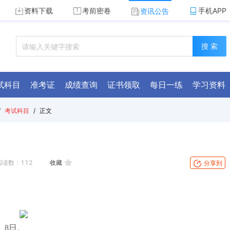
资料下载
考前密卷
手机APP
资讯公告
搜 索
试科目
准考证
成绩查询
证书领取
每日一练
学习资料
/
考试科目
/
正文
阅读数：
112
收藏
分享到
、8日。