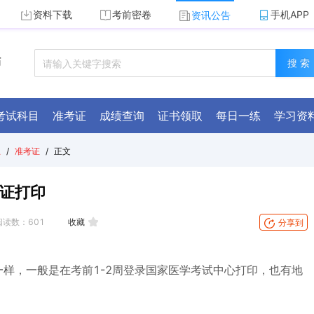
资料下载
考前密卷
手机APP
资讯公告
师
搜 索
考试科目
准考证
成绩查询
证书领取
每日一练
学习资
总
/
准考证
/
正文
考证打印
阅读数：
601
收藏
分享到
样，一般是在考前1-2周登录国家医学考试中心打印，也有地