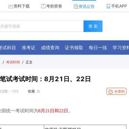
资料下载
考前密卷
手机APP
资讯公告
搜 索
考试科目
准考证
成绩查询
证书领取
每日一练
学习资
总
/
考试时间
/
正文
笔试考试时间：8月21日、22日
阅读数：
103
收藏
分享到
全国统一考试时间为
8月21日和22日
。