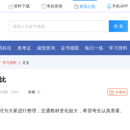
资料下载
考前密卷
手机APP
资讯公告
搜 索
试科目
准考证
成绩查询
证书领取
每日一练
学习资料
/
学习资料
/
正文
对比
阅读数：
939
收藏
分享到
已经为大家进行整理，交通教材变化较大，希望考生认真查看。