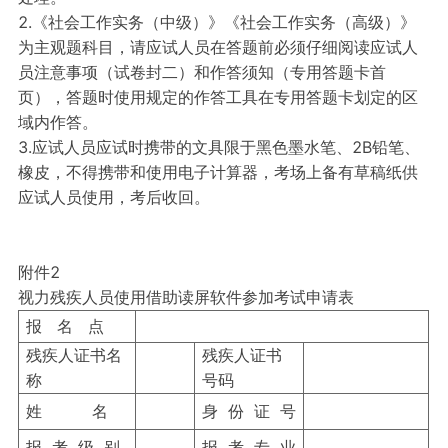
2.《社会工作实务（中级）》《社会工作实务（高级）》
为主观题科目，请应试人员在答题前必须仔细阅读应试人
员注意事项（试卷封二）和作答须知（专用答题卡首
页），答题时使用规定的作答工具在专用答题卡划定的区
域内作答。
3.应试人员应试时携带的文具限于黑色墨水笔、2B铅笔、
橡皮，不得携带和使用电子计算器，考场上备有草稿纸供
应试人员使用，考后收回。
附件2
视力残疾人员使用借助读屏软件参加考试申请表
报 名 点
残疾人证书名
残疾人证书
称
号码
姓 名
身 份 证 号
报 考 级 别
报 考 专 业