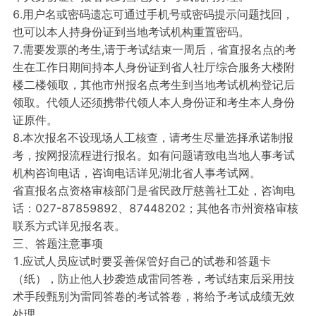
6.用户名或密码遗忘可通过手机号或密码提示问题找回，
也可以本人持身份证到当地考试机构重置密码。
7.需要发票的考生,请于考试结束一周后，省直报名点的考
生在工作日期间持本人身份证到省人社厅综合服务大楼附
楼二楼领取，其他市州报名点考生到当地考试机构登记后
领取。代领人还须携带代领人本人身份证和考生本人身份
证原件。
8.本次报名不设现场人工核查，请考生尽量选择承诺制报
考，按网报流程进行报名。如有问题请致电当地人事考试
机构咨询电话，咨询电话详见湖北省人事考试网。
省直报名点资格审核部门是省民政厅慈善社工处，咨询电
话：027-87859892、87448202；其他各市州资格审核
联系方式详见报名表。
三、答题注意事项
1.应试人员应试时要妥善保管好自己的试卷和答题卡
（纸），防止他人抄袭造成雷同答卷，考试结束后采用技
术手段甄别为雷同答卷的考试答卷，将给予考试成绩无效
处理。