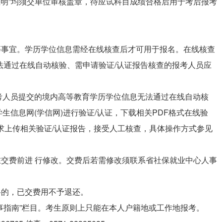
限证明”均须交单位审核盖章，待应试科目成绩合格后用于考后报考
等事宜。学历学位信息需经在线核查后才可用于报名。在线核查
法通过在线自动核验、需申请验证/认证报告核查的报考人员应
考人员提交的境内高等教育学历学位信息无法通过在线自动核
信息网(学信网)进行验证/认证，下载相关PDF格式在线验
求上传相关验证/认证报告，接受人工核查，具体操作方式参见
在交费前进 行修改。交费后若需修改须联系省社保就业中心人事
格的，已交费用不予退还。
办事指南”栏目。考生原则上只能在本人户籍地或工作地报考。