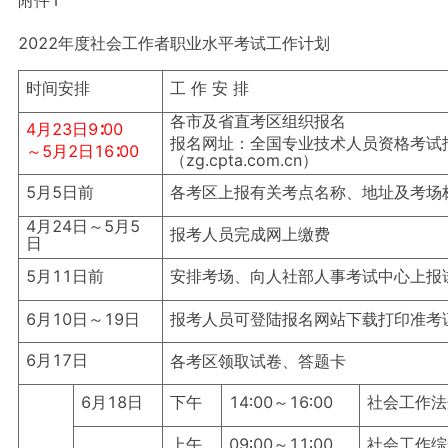
2022年度社会工作者职业水平考试工作计划
时间安排
工 作 安 排
各市及省直考区组织报名
4月23日9∶00
报名网址：全国专业技术人员资格考试
～5月2日16∶00
（zg.cpta.com.cn）
5月5日前
各考区上报有关考点名称、地址及考场
4月24日～5月5
报考人员完成网上缴费
日
5月11日前
安排考场、向人社部人事考试中心上报
6月10日～19日
报考人员可登陆报名网站下载打印准考
6月17日
各考区领取试卷、答题卡
6月18日
下午
14∶00～16∶00
社会工作法
上午
09∶00～11∶00
社会工作综