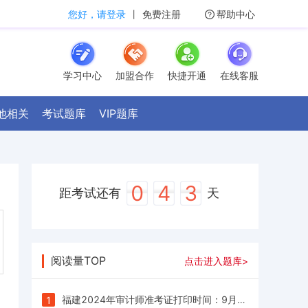
您好，请登录
丨
免费注册
帮助中心
学习中心
加盟合作
快捷开通
在线客服
他相关
考试题库
VIP题库
0
4
3
距考试还有
天
阅读量TOP
点击进入题库>
福建2024年审计师准考证打印时间：9月21日起
1