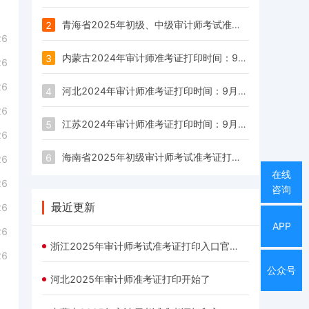
青海省2025年初级、中级审计师考试准考证打印入口开通了
2
26
内蒙古2024年审计师准考证打印时间：9月21日至9月28日
3
26
26
河北2024年审计师准考证打印时间：9月21日-28日
4
26
江苏2024年审计师准考证打印时间：9月23日-27日
5
26
海南省2025年初级审计师考试准考证打印入口开通了
6
26
在线
26
咨询
最近更新
26
APP
26
浙江2025年审计师考试准考证打印入口官网开通了
26
公众号
河北2025年审计师准考证打印开始了