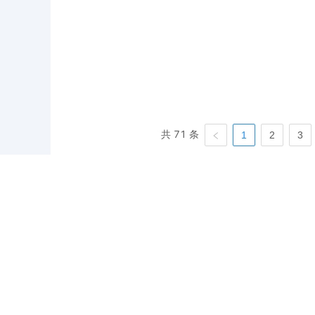
共 71 条
1
2
3
新手指南
关于我们
注册/登录
关于慧考