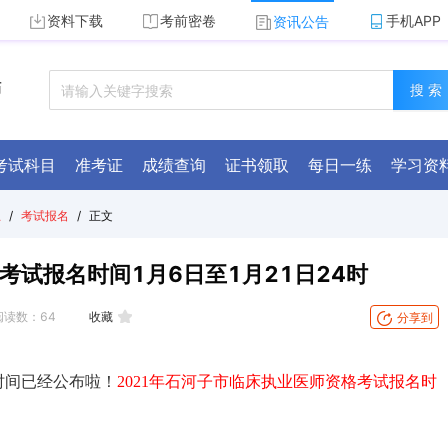
资料下载
考前密卷
手机APP
资讯公告
师
搜 索
考试科目
准考证
成绩查询
证书领取
每日一练
学习资
总
/
考试报名
/
正文
考试报名时间1月6日至1月21日24时
阅读数：
64
收藏
分享到
时间已经公布啦！
2021年石河子市临床执业医师资格考试报名时