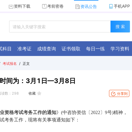
资料下载
考前密卷
手机APP
资讯公告
搜 索
试科目
准考证
成绩查询
证书领取
每日一练
学习资料
/
考试报名
/
正文
时间为：3月1日—3月8日
阅读数：
298
收藏
分享到
)职业资格考试考务工作的通知
》(中咨协资信〔2022〕9号)精神，
格考试考务工作，现将有关事项通知如下：