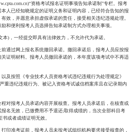
pta.com.cn)“资格考试报名证明事项告知承诺制”专栏。报考
诺本人已经知晓规定的证明义务和证明内容，已经符合告知的报
、有效，并愿意承担虚假承诺的责任，接受相关违纪违规处理。
鼓励和便利报考人员选择告知承诺制方式办理相关事项。
文本)，一经提交即具有法律效力，不允许代为承诺。
止前通过网上报名系统撤回承诺。撤回承诺后，报考人员应按报
相关证明材料。报考人员撤回承诺的，本年度该项考试中不再适
，以及按照《专业技术人员资格考试违纪违规行为处理规定》
特别严重违纪违规行为、被记入资格考试诚信档案库且在记录期内
全程对报考人员承诺内容开展核查。报考人员承诺后，在核查或
报名无效，已缴费用不予退还;取得成绩的，当次全部科目考
证书或者成绩证明无效。
。打印准考证前，报考人员未按考试组织机构要求接受核查的，