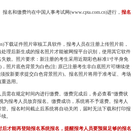
名和缴费均在中国人事考试网(www.cpta.com.cn)进行，
报名
com.cn)下载证件照片审核工具软件，报考人员在注册上传照片前，
核处理后新生成的报名照片才能被网报平台识别，使用其它软件
名失败。照片要求：新注册的考生采用近期彩色标准1寸半身免
413px)，照片底色背景为白色(注: 原已注册考生非白底照片可继续使
日起，须按新要求提交白色背景照片)。报名照片将用于准考证、考场
慎重选用。
人员需在规定时间内进行缴费。缴费完成后，务必查看“缴费状
，视为报考人员放弃报名。缴费成功，系统将不予退费。报考人
保管。报名时间截止后系统将自动关闭，届时无法下载和打印报
手续。
4小时后才能再登陆报名系统报名，提醒报考人员要预留足够的报名