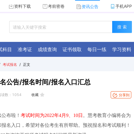
资料下载
考前密卷
手机APP
资讯公告
搜 索
试科目
准考证
成绩查询
证书领取
每日一练
学习资料
/
考试报名
/
正文
名公告/报名时间/报名入口汇总
阅读数：
1054
收藏
分享到
续公布啦
！
考试时间为2022年4月9、10日
。慧考教育小编将会为
间和报名入口，希望对各位考生有所帮助。预祝报名和考试顺利！