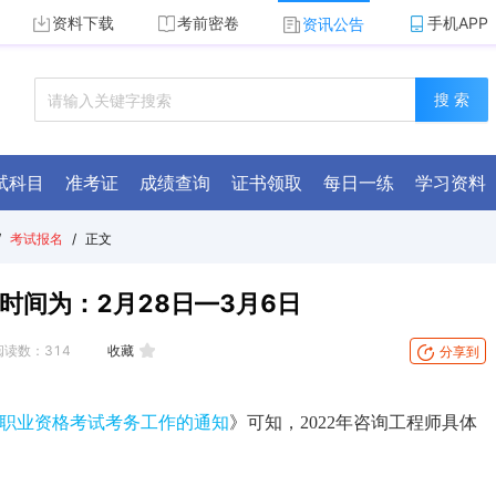
资料下载
考前密卷
手机APP
资讯公告
搜 索
试科目
准考证
成绩查询
证书领取
每日一练
学习资料
/
考试报名
/
正文
时间为：2月28日—3月6日
阅读数：
314
收藏
分享到
资)职业资格考试考务工作的通知
》可知，2022年咨询工程师具体