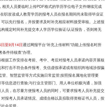
，相关人员要临时上传PDF格式的学历学位电子文件继续完成
; 在职攻读成人教育学历的报考人员在报名期间尚未取得毕业证
，可以先行报名，并按要求及时补充相应材料接受审核。上述报
构规定时间补充提交本人学历学位验证/认证报告，否则将无
15日至9月14日
通过网报平台“补充上传材料”功能上传报名时所
考条件待核查”办理。
将根据工作安排在考前、考中、考后对报考人员承诺内容开展核
范和打击不符合条件报考、失信虚假承诺或有组织跨地域涉假骗
监管、智慧监管等方式实施日常监管;按照报名属地化管理要
等信息进行查验;与行业主管部门、用人单位积极沟通，加强
考人员，在尽量方便报考人员的同时，可要求报考人员补充提交
，对报考人员承诺情况、成绩合格以及拟取得资格证书人员，按
受社会监督。