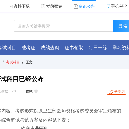
资料下载
考前密卷
手机APP
资讯公告
师
搜 索
考试科目
准考证
成绩查询
证书领取
每日一练
学习资
总
/
考试科目
/
正文
考试科目已经公布
阅读数：
73
收藏
分享到
测试内容、考试形式以原卫生部医师资格考试委员会审定颁布的
学综合笔试考试方案及内容见下表：
临床执业医师