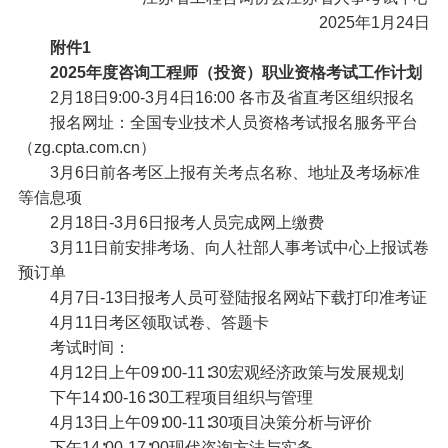
2025年1月24日
附件1
2025年度咨询工程师（投资）职业资格考试工作计划
2月18日9:00-3月4日16:00 各市及省直考区组织报名
报名网址：全国专业技术人员资格考试报名服务平台
（zg.cpta.com.cn）
3月6日前
各考区上报有关考点名称、地址及考场标准
等信息项
2月18日-3月6日
报考人员完成网上缴费
3月11日前
安排考场、向人社部人事考试中心上报试卷
预订单
4月7日-13日
报考人员可登陆报名网站下载打印准考证
4月11日
考区领取试卷、答题卡
考试时间：
4月12日
上午
09∶00-11∶30
宏观经济政策与发展规划
下午
14∶00-16∶30
工程项目组织与管理
4月13日
上午
09∶00-11∶30
项目决策分析与评价
下午
14∶00-17∶00
现代咨询方法与实务