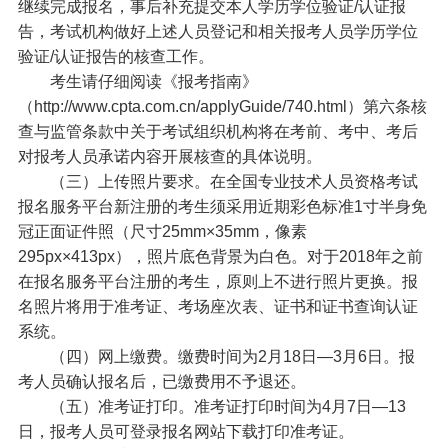
继续完成报名，事后补充提交本人学历学位验证/认证报
告，考试机构做好上述人员登记和相关报考人员学历学位
验证/认证报告的核查工作。
考生请仔细阅读《报考指南》
（http://www.cpta.com.cn/applyGuide/740.html）第六条核
查与监管条款中关于考试组织机构将在考前、考中、考后
对报考人员承诺内容开展核查的具体说明。
（三）上传照片要求。在全国专业技术人员资格考试
报名服务平台新注册的考生须采用近期彩色标准1寸半身免
冠正面证件照（尺寸25mm×35mm，像素
295px×413px），照片底色背景为白色。对于2018年之前
在报名服务平台注册的考生，原则上不进行照片更换。报
名照片将用于准考证、考场座次表、证书和证书查询认证
系统。
（四）网上缴费。缴费时间为2月18日—3月6日。报
考人员确认报名后，已缴费用不予退还。
（五）准考证打印。准考证打印时间为4月7日—13
日，报考人员可登录报名网站下载打印准考证。