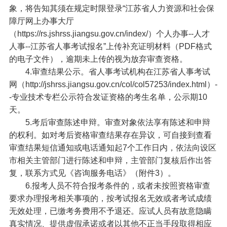
象，将告知其须在规定时限登录“江苏省人力资源和社会保
障厅网上办事大厅
（https://rs.jshrss.jiangsu.gov.cn/index/）个人办事--人才
人事--江苏省人事考试报名”上传补充证明材料（PDF格式
的电子文件），逾期未上传的视为放弃审查资格。
4.审查结果公示。省人事考试机构在江苏省人事考试
网（http://jshrss.jiangsu.gov.cn/col/col57253/index.html）-
-专业技术专栏公示符合发证资格的考生名单，公示期10
天。
5.考后审查陈述申辩。审查对象依法享有陈述和申辩
的权利。如对考后资格审查结果存在异议，可自接到查看
审查结果短信通知或电话通知起7个工作日内，依法向设区
市相关主管部门进行陈述和申辩，主管部门复核后作出答
复，联系方式见《咨询服务电话》（附件3）。
6.报考人员不符合报考条件的，或者未按照资格审查
要求办理报考相关事项的，按考试报名无效或者考试成绩
无效处理，已缴考务费用不予退还。应试人员有故意隐瞒
真实情况、提供虚假承诺或者以其他不正当手段取得相应