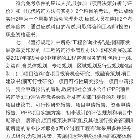
符合免考条件的应试人员,只参加《项目决策分析与评
价》和《现代咨询方法与实务》2个科目的考试。考试成绩
实行2年为一个周期的滚动管理办法,应试人员在连续2个考
试年度内；通过应试科目的考试,可取得咨询工程师(投资)
职业资格证书。
七、《暂行规定》中所称“工程咨询业务”,是指国家发
展改革委印发的《工程咨询行业管理办法》(国家发展改革
委2017年第9号令)中规定的工程咨询服务范围,包括:(一)规
划咨询:含总体规划、专项规划、区域规划及行业规划的编
制；(二)项目咨询:含项目投资机会研究、投融资策划,项目
建议书(预可行性研究)、项目可行性研究报告、项目申请报
告、资金申请报告的编制,政府和社会资本合作(PPP)项目
咨询等;(三)评估咨询:各级政府及有关部门委托的对规划、
项目建议书、可行性研究报告、项目申请报告、资金申请
报告、PPP项目实施方案、初步设计的评估,规划和项目中
期评价、后评价,项目概预决算审查,及其他履行投资管理职
能所需的专业技术服务;(四)全过程工程咨询:采用多种服务
方式组合,为项目决策、实施和运营持续提供局部或整体解